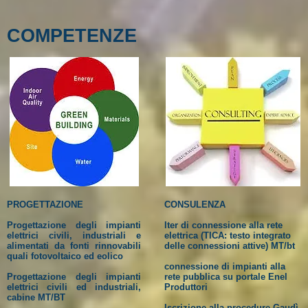
COMPETENZE
PROGETTAZIONE
CONSULENZA
Progettazione degli impianti
Iter di connessione alla rete
elettrici civili, industriali e
elettrica (TICA: testo integrato
alimentati da fonti rinnovabili
delle connessioni attive) MT/bt
quali fotovoltaico ed eolico
connessione di impianti alla
Progettazione degli impianti
rete pubblica su portale Enel
elettrici civili ed industriali,
Produttori
cabine MT/BT
Iscrizione alla procedure Gaudì