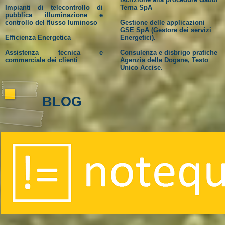
Impianti di telecontrollo di
Terna SpA
pubblica illuminazione e
controllo del flusso luminoso
Gestione delle applicazioni
GSE SpA (Gestore dei servizi
Efficienza Energetica
Energetici).
Assistenza tecnica e
Consulenza e disbrigo pratiche
commerciale dei clienti
Agenzia delle Dogane, Testo
Unico Accise.
BLOG